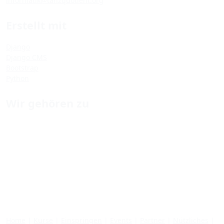
informatik@tanzquotient.org
Erstellt mit
Django
Django CMS
Bootstrap
Python
Wir gehören zu
Home
|
Kurse
|
Einspringen
|
Events
|
Partner
|
Nützliches
|