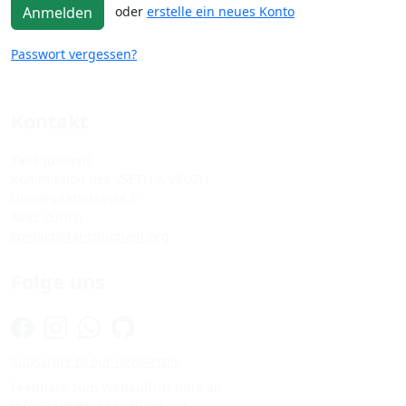
oder
erstelle ein neues Konto
Anmelden
Passwort vergessen?
Kontakt
Tanzquotient
Kommission des VSETH & VSUZH
Universitätsstrasse 6
8092 Zürich
kontakt@tanzquotient.org
Folge uns
Subscribe to our newsletter
Feedback zum Webauftritt bitte an