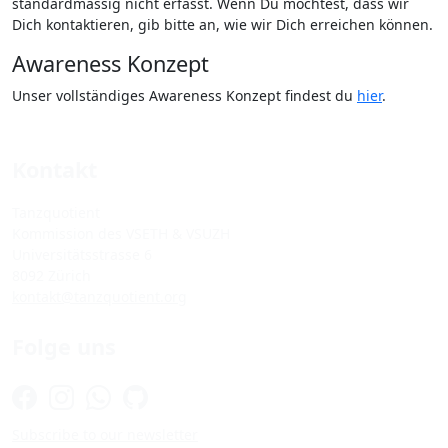
standardmässig nicht erfasst. Wenn Du möchtest, dass wir
Dich kontaktieren, gib bitte an, wie wir Dich erreichen können.
Awareness Konzept
Unser vollständiges Awareness Konzept findest du
hier
.
Kontakt
Tanzquotient
Kommission des VSETH & VSUZH
Universitätsstrasse 6
8092 Zürich
kontakt@tanzquotient.org
Folge uns
Subscribe to our newsletter