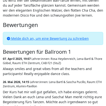
Du wirst vier der bekanntesten Ball-Tänze lernen, mit denen
du auf jeder Tanzfläche glänzen kannst. Gemeinsam werden
wir den eleganten Englischen Walzer, den flotten Cha Cha, den
modernen Disco Fox und den schwungvollen Jive lernen.
Bewertungen
Melde dich an, um eine Bewertung zu schreiben
Bewertungen für Ballroom 1
07. April 2025, 19:07
Lehrer:innen: Rosa Heydenreich, Lena Bartl & Thore
Göbel
,
Raum: ETH Zentrum, CAB F21 (StuZ)
Always smiles and great vibes from all the teachers and
participants! Really enjoyable dance class.
26. Mai 2026, 14:15
Lehrer:innen: Lena Bartl & Sascha Pucillo
,
Raum: ETH
Zentrum, Alumni-Pavillon
Der Kurs hat mir voll gut gefallen, ich habe einiges gelernt.
Vielen Dank an euch Lena und Sascha! Man merkt richtig eure
Begeisterung fürs Tanzen. Möchte auch irgendwann so gut