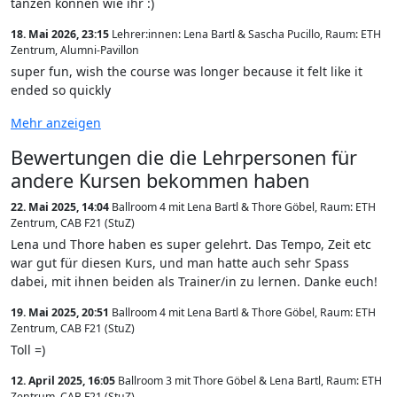
tanzen können wie ihr :)
18. Mai 2026, 23:15
Lehrer:innen: Lena Bartl & Sascha Pucillo
,
Raum: ETH
Zentrum, Alumni-Pavillon
super fun, wish the course was longer because it felt like it
ended so quickly
Mehr anzeigen
Bewertungen die die Lehrpersonen für
andere Kursen bekommen haben
22. Mai 2025, 14:04
Ballroom 4 mit Lena Bartl & Thore Göbel
,
Raum: ETH
Zentrum, CAB F21 (StuZ)
Lena und Thore haben es super gelehrt. Das Tempo, Zeit etc
war gut für diesen Kurs, und man hatte auch sehr Spass
dabei, mit ihnen beiden als Trainer/in zu lernen. Danke euch!
19. Mai 2025, 20:51
Ballroom 4 mit Lena Bartl & Thore Göbel
,
Raum: ETH
Zentrum, CAB F21 (StuZ)
Toll =)
12. April 2025, 16:05
Ballroom 3 mit Thore Göbel & Lena Bartl
,
Raum: ETH
Zentrum, CAB F21 (StuZ)