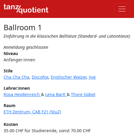
Ballroom 1
Einführung in die klassischen Balltänze (Standard- und Lateintänze)
Anmeldung geschlossen
Niveau
Anfänger:innen
Stile
Cha Cha Cha
,
Discofox
,
Englischer Walzer
,
Jive
Lehrer:innen
Rosa Heydenreich
&
Lena Bartl
&
Thore Göbel
Raum
ETH Zentrum, CAB F21 (StuZ)
Kosten
35.00 CHF für Studierende, sonst 70.00 CHF