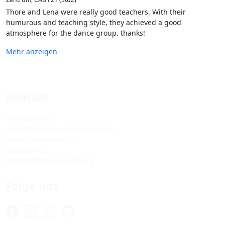
Thore and Lena were really good teachers. With their
humurous and teaching style, they achieved a good
atmosphere for the dance group. thanks!
Mehr anzeigen
Kontakt
Tanzquotient
Kommission des VSETH & VSUZH
Universitätsstrasse 6
8092 Zürich
kontakt@tanzquotient.org
Folge uns