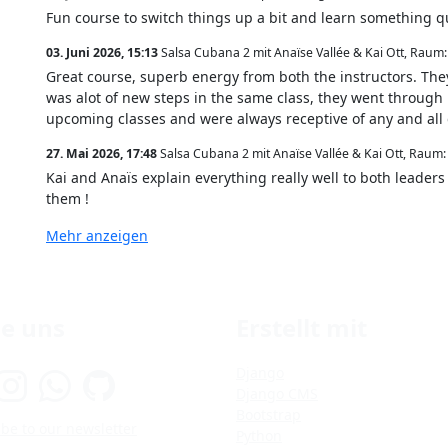
Fun course to switch things up a bit and learn something qu
03. Juni 2026, 15:13
Salsa Cubana 2 mit Anaïse Vallée & Kai Ott
,
Raum:
Great course, superb energy from both the instructors. The
was alot of new steps in the same class, they went through i
upcoming classes and were always receptive of any and all 
27. Mai 2026, 17:48
Salsa Cubana 2 mit Anaïse Vallée & Kai Ott
,
Raum:
Kai and Anaïs explain everything really well to both leaders
them !
Mehr anzeigen
ge uns
Erstellt mit
Django
Django CMS
Bootstrap
be to our newsletter
Python