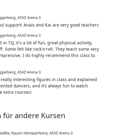
gerberg, ASVZ Arena 3
ful support! Anaïs and Kai are very good teachers
gerberg, ASVZ Arena 3
TQ, it's a lot of fun, great physical activity,
. Some felt like rock'n'roll. They teach some very
 impressive. I do highly recommend this class to
gerberg, ASVZ Arena 3
eally interesting figures in class and explained
lented dancers, and it’s always fun to watch
se extra courses!
 für andere Kursen
Vallée
,
Raum: Hönggerberg, ASVZ Arena 3