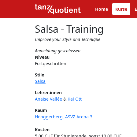
Home
Kurse
E
Salsa - Training
Improve your Style and Technique
Anmeldung geschlossen
Niveau
Fortgeschritten
Stile
Salsa
Lehrer:innen
Anaïse Vallée
&
Kai Ott
Raum
Hönggerberg, ASVZ Arena 3
Kosten
5.00 CHF für Studierende, sonst 10.00 CHF