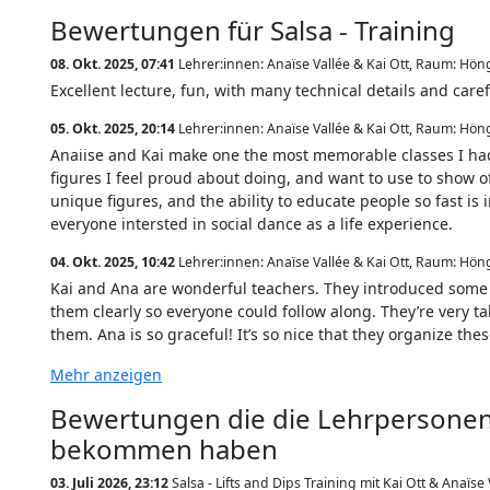
Bewertungen für Salsa - Training
08. Okt. 2025, 07:41
Lehrer:innen: Anaïse Vallée & Kai Ott
,
Raum: Höng
Excellent lecture, fun, with many technical details and care
05. Okt. 2025, 20:14
Lehrer:innen: Anaïse Vallée & Kai Ott
,
Raum: Höng
Anaiise and Kai make one the most memorable classes I had in 
figures I feel proud about doing, and want to use to show off
unique figures, and the ability to educate people so fast is
everyone intersted in social dance as a life experience.
04. Okt. 2025, 10:42
Lehrer:innen: Anaïse Vallée & Kai Ott
,
Raum: Höng
Kai and Ana are wonderful teachers. They introduced some r
them clearly so everyone could follow along. They’re very ta
them. Ana is so graceful! It’s so nice that they organize the
Mehr anzeigen
Bewertungen die die Lehrpersonen
bekommen haben
03. Juli 2026, 23:12
Salsa - Lifts and Dips Training mit Kai Ott & Anaïse 