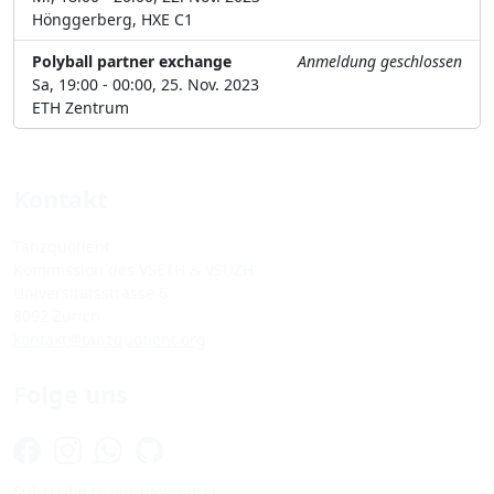
Hönggerberg, HXE C1
Polyball partner exchange
Anmeldung geschlossen
Sa, 19:00 - 00:00, 25. Nov. 2023
ETH Zentrum
Kontakt
Tanzquotient
Kommission des VSETH & VSUZH
Universitätsstrasse 6
8092 Zürich
kontakt@tanzquotient.org
Folge uns
Subscribe to our newsletter